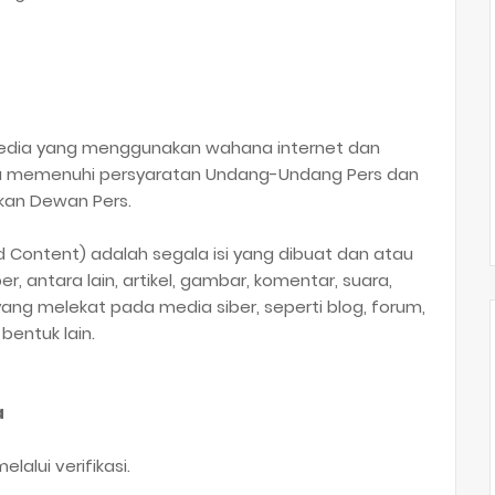
media yang menggunakan wahana internet dan
erta memenuhi persyaratan Undang-Undang Pers dan
kan Dewan Pers.
 Content) adalah segala isi yang dibuat dan atau
r, antara lain, artikel, gambar, komentar, suara,
ng melekat pada media siber, seperti blog, forum,
entuk lain.
a
lalui verifikasi.