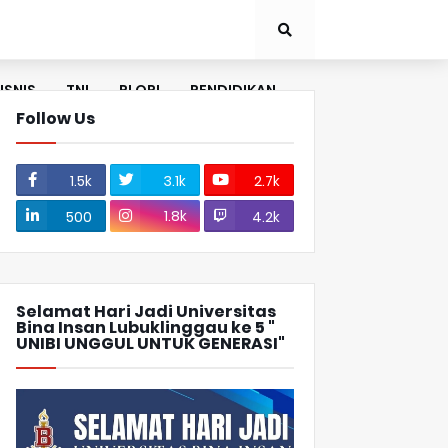
ISNIS
TNI
PLORI
PENDIDIKAN
Follow Us
1.5k
3.1k
2.7k
1.8k
500
4.2k
Selamat Hari Jadi Universitas
Bina Insan Lubuklinggau ke 5 "
UNIBI UNGGUL UNTUK GENERASI"