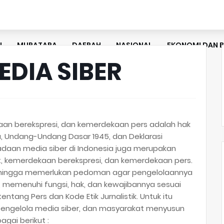
U
MURATARA
DAERAH
NASIONAL
EKONOMI DAN B
DIA SIBER
n berekspresi, dan kemerdekaan pers adalah hak
la, Undang-Undang Dasar 1945, dan Deklarasi
radaan media siber di Indonesia juga merupakan
, kemerdekaan berekspresi, dan kemerdekaan pers.
 sehingga memerlukan pedoman agar pengelolaannya
, memenuhi fungsi, hak, dan kewajibannya sesuai
ang Pers dan Kode Etik Jurnalistik. Untuk itu
pengelola media siber, dan masyarakat menyusun
gai berikut :