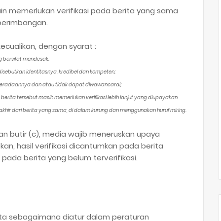
ain memerlukan verifikasi pada berita yang sama
eberimbangan.
ecualikan, dengan syarat :
g bersifat mendesak;
isebutkan identitasnya, kredibel dan kompeten;
keberadaannya dan atau tidak dapat diwawancarai;
ita tersebut masih memerlukan verifikasi lebih lanjut yang diupayakan
hir dari berita yang sama, di dalam kurung dan menggunakan huruf miring.
n butir (c), media wajib meneruskan upaya
atkan, hasil verifikasi dicantumkan pada berita
ada berita yang belum terverifikasi.
pta sebagaimana diatur dalam peraturan