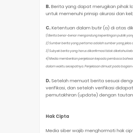
B.
Berita yang dapat merugikan pihak l
untuk memenuhi prinsip akurasi dan k
C.
Ketentuan dalam butir (a) di atas dik
1) Berita benar-benar mengandung kepentingan publik yan
2) Sumber berita yang pertama adalah sumber yang jelas d
3) Subyek berita yang harus dikonfirmasi tidak diketahui 
4) Media memberikan penjelasan kepada pembaca bahwa ber
dalam waktu secepatnya. Penjelasan dimuat pada bagian ak
D.
Setelah memuat berita sesuai denga
verifikasi, dan setelah verifikasi didap
pemutakhiran (update) dengan tautan p
Hak Cipta
Media siber wajib menghormati hak ci