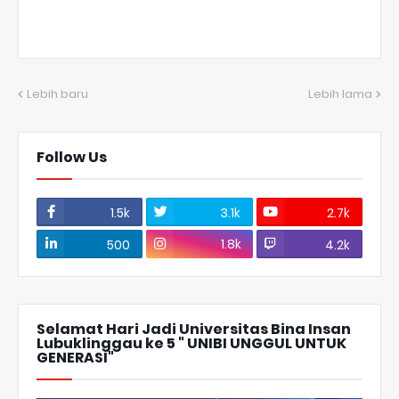
Lebih baru
Lebih lama
Follow Us
1.5k
3.1k
2.7k
1.8k
500
4.2k
Selamat Hari Jadi Universitas Bina Insan
Lubuklinggau ke 5 " UNIBI UNGGUL UNTUK
GENERASI"