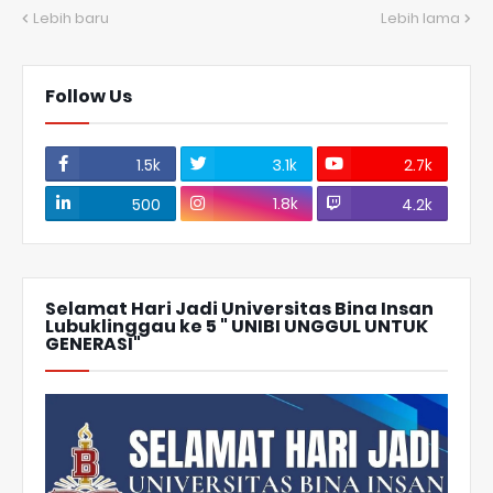
Lebih baru
Lebih lama
Follow Us
1.5k
3.1k
2.7k
1.8k
500
4.2k
Selamat Hari Jadi Universitas Bina Insan
Lubuklinggau ke 5 " UNIBI UNGGUL UNTUK
GENERASI"