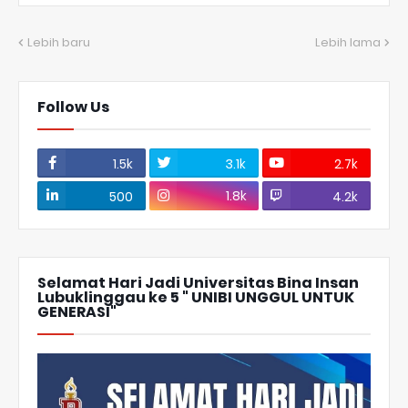
Lebih baru
Lebih lama
Follow Us
1.5k
3.1k
2.7k
1.8k
500
4.2k
Selamat Hari Jadi Universitas Bina Insan
Lubuklinggau ke 5 " UNIBI UNGGUL UNTUK
GENERASI"