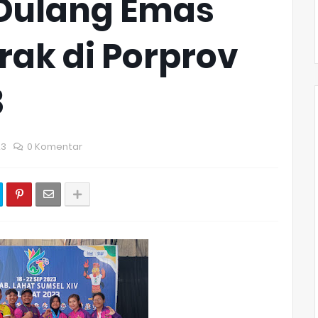
 Dulang Emas
rak di Porprov
3
23
0 Komentar