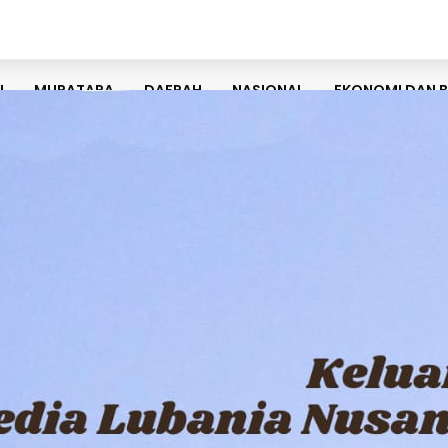
U
MURATARA
DAERAH
NASIONAL
EKONOMI DAN B