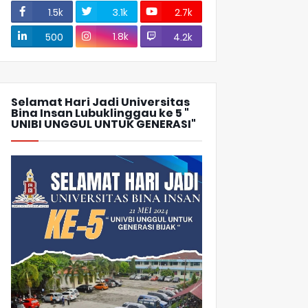
1.5k
3.1k
2.7k
1.8k
500
4.2k
Selamat Hari Jadi Universitas
Bina Insan Lubuklinggau ke 5 "
UNIBI UNGGUL UNTUK GENERASI"