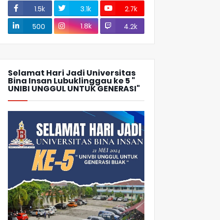
1.5k
3.1k
2.7k
1.8k
500
4.2k
Selamat Hari Jadi Universitas
Bina Insan Lubuklinggau ke 5 "
UNIBI UNGGUL UNTUK GENERASI"