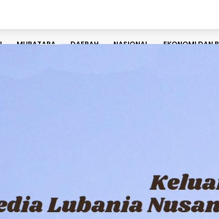
U
MURATARA
DAERAH
NASIONAL
EKONOMI DAN B