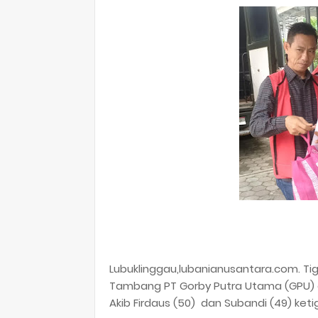
Lubuklinggau,lubanianusantara.com. T
Tambang PT Gorby Putra Utama (GPU) dis
Akib Firdaus (50) dan Subandi (49) ket