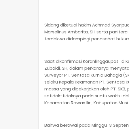
Sidang diketuai hakim Achmad Syaripud
Marselinus Ambarita, SH serta panitera
terdakwa didampingi penasehat hukumn
Saat dikonfirmasi Koranlinggaupos, id K
Zubaidi, SH, dalam perkaranya menyat
Surveyor PT. Sentosa Kurnia Bahagia (
selaku Kepala Keamanan PT. Sentosa Ku
massa yang dipekerjakan oleh PT. SKB,
setidak-tidaknya pada suatu waktu dala
Kecamatan Rawas Ilir , Kabupaten Mus
Bahwa berawal pada Minggu 3 September