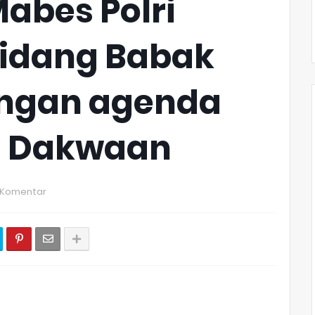
Mabes Polri
idang Babak
ngan agenda
 Dakwaan
 Komentar