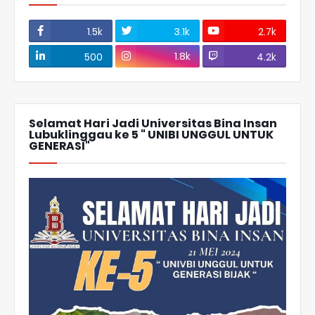
1.5k
3.1k
2.7k
1.8k
500
4.2k
Selamat Hari Jadi Universitas Bina Insan
Lubuklinggau ke 5 " UNIBI UNGGUL UNTUK
GENERASI"