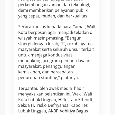
D
perkembangan zaman dan teknologi,
i
demi memberikan pelayanan publik
l
yang cepat, mudah, dan berkualitas.
a
n
Secara khusus kepada para Camat, Wali
Kota berpesan agar menjadi teladan di
t
wilayah masing-masing. “Bangun
i
sinergi dengan lurah, RT, tokoh agama,
k
masyarakat serta seluruh unsur terkait
W
untuk menjaga kondusivitas,
a
mendukung program pemberdayaan
l
masyarakat, penanggulangan
i
kemiskinan, dan percepatan
K
penurunan stunting,” pintanya.
o
t
Terpantau oleh awak media hadir
menyaksikan pelantikan ini, Wakil Wali
a
Kota Lubuk Linggau, H.Rustam Effendi,
L
Sekda H.Trisko Defriyansa, Kapolres
u
Lubuk Linggau, AKBP Adhitiya Bagus
b