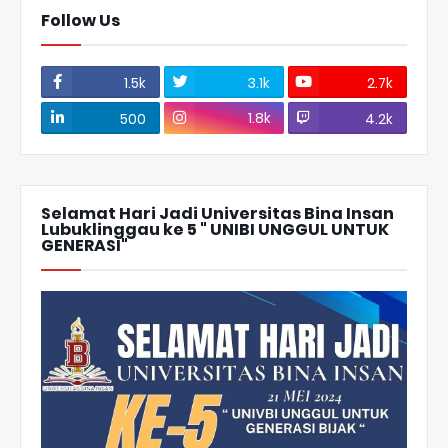
Follow Us
1.5k
3.1k
2.7k
1.8k
500
4.2k
Selamat Hari Jadi Universitas Bina Insan
Lubuklinggau ke 5 " UNIBI UNGGUL UNTUK
GENERASI"