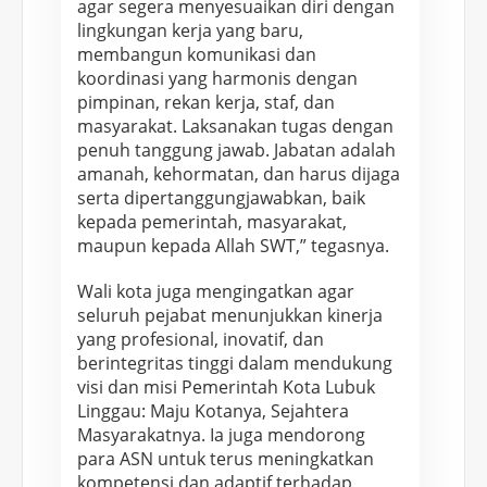
agar segera menyesuaikan diri dengan
B
lingkungan kerja yang baru,
e
membangun komunikasi dan
r
koordinasi yang harmonis dengan
pimpinan, rekan kerja, staf, dan
g
masyarakat. Laksanakan tugas dengan
e
penuh tanggung jawab. Jabatan adalah
r
amanah, kehormatan, dan harus dijaga
a
serta dipertanggungjawabkan, baik
k
kepada pemerintah, masyarakat,
,
maupun kepada Allah SWT,” tegasnya.
4
7
Wali kota juga mengingatkan agar
P
seluruh pejabat menunjukkan kinerja
e
yang profesional, inovatif, dan
berintegritas tinggi dalam mendukung
j
visi dan misi Pemerintah Kota Lubuk
a
Linggau: Maju Kotanya, Sejahtera
b
Masyarakatnya. Ia juga mendorong
a
para ASN untuk terus meningkatkan
t
kompetensi dan adaptif terhadap