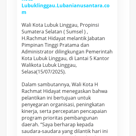
n
Lubuklinggau.Lubanianusantara.co
a
m
L
Wali Kota Lubuk Linggau, Propinsi
i
Sumatera Selatan ( Sumsel ) ,
n
H.Rachmat Hidayat melantik Jabatan
g
Pimpinan Tinggi Pratama dan
g
Administrator dilingkungan Pemerintah
a
Kota Lubuk Linggau, di Lantai 5 Kantor
u
Walikota Lubuk Linggau,
J
Selasa(15/07/2025).
u
Dalam sambutannya, Wali Kota H
a
Rachmat Hidayat menegaskan bahwa
r
pelantikan ini bertujuan untuk
a
penyegaran organisasi, peningkatan
M
kinerja, serta percepatan pencapaian
u
program prioritas pembangunan
l
daerah. “Saya berharap kepada
a
saudara-saudara yang dilantik hari ini
i