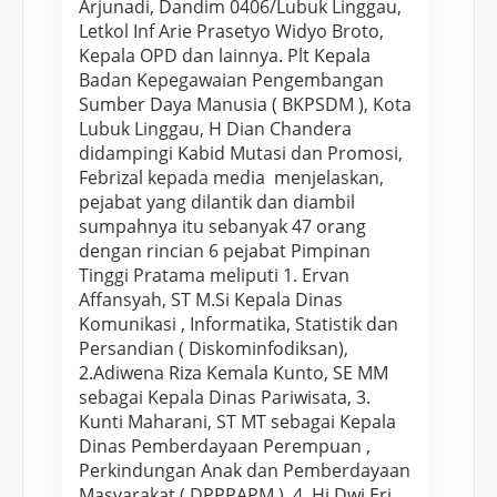
Arjunadi, Dandim 0406/Lubuk Linggau,
u
Letkol Inf Arie Prasetyo Widyo Broto,
k
Kepala OPD dan lainnya. Plt Kepala
L
Badan Kepegawaian Pengembangan
i
Sumber Daya Manusia ( BKPSDM ), Kota
n
Lubuk Linggau, H Dian Chandera
g
didampingi Kabid Mutasi dan Promosi,
g
Febrizal kepada media menjelaskan,
pejabat yang dilantik dan diambil
a
sumpahnya itu sebanyak 47 orang
u
dengan rincian 6 pejabat Pimpinan
,
Tinggi Pratama meliputi 1. Ervan
H
Affansyah, ST M.Si Kepala Dinas
.
Komunikasi , Informatika, Statistik dan
R
Persandian ( Diskominfodiksan),
a
2.Adiwena Riza Kemala Kunto, SE MM
c
sebagai Kepala Dinas Pariwisata, 3.
h
Kunti Maharani, ST MT sebagai Kepala
m
Dinas Pemberdayaan Perempuan ,
a
Perkindungan Anak dan Pemberdayaan
Masyarakat ( DPPPAPM ), 4, Hj.Dwi Eri
t