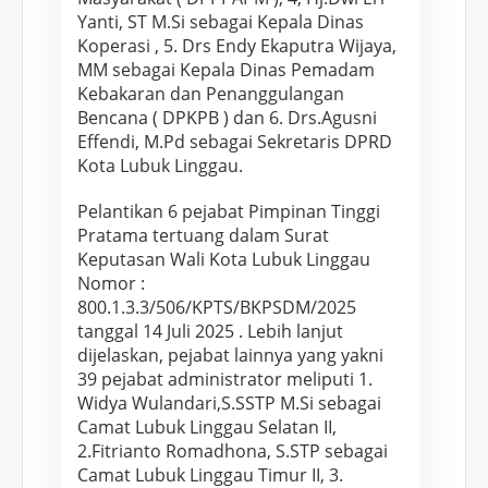
Yanti, ST M.Si sebagai Kepala Dinas
H
Koperasi , 5. Drs Endy Ekaputra Wijaya,
i
MM sebagai Kepala Dinas Pemadam
d
Kebakaran dan Penanggulangan
a
Bencana ( DPKPB ) dan 6. Drs.Agusni
y
Effendi, M.Pd sebagai Sekretaris DPRD
W
Kota Lubuk Linggau.
a
l
Pelantikan 6 pejabat Pimpinan Tinggi
Pratama tertuang dalam Surat
i
Keputasan Wali Kota Lubuk Linggau
K
Nomor :
o
800.1.3.3/506/KPTS/BKPSDM/2025
t
tanggal 14 Juli 2025 . Lebih lanjut
a
dijelaskan, pejabat lainnya yang yakni
39 pejabat administrator meliputi 1.
L
Widya Wulandari,S.SSTP M.Si sebagai
u
Camat Lubuk Linggau Selatan II,
b
2.Fitrianto Romadhona, S.STP sebagai
u
Camat Lubuk Linggau Timur II, 3.