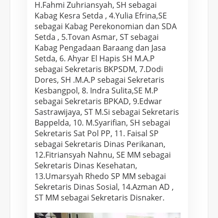
k
H.Fahmi Zuhriansyah, SH sebagai
L
Kabag Kesra Setda , 4.Yulia Efrina,SE
sebagai Kabag Perekonomian dan SDA
i
Setda , 5.Tovan Asmar, ST sebagai
n
Kabag Pengadaan Baraang dan Jasa
g
Setda, 6. Ahyar El Hapis SH M.A.P
g
sebagai Sekretaris BKPSDM, 7.Dodi
a
Dores, SH .M.A.P sebagai Sekretaris
Kesbangpol, 8. Indra Sulita,SE M.P
u
sebagai Sekretaris BPKAD, 9.Edwar
,
Sastrawijaya, ST M.Si sebagai Sekretaris
H
Bappelda, 10. M.Syarifian, SH sebagai
.
Sekretaris Sat Pol PP, 11. Faisal SP
R
sebagai Sekretaris Dinas Perikanan,
a
12.Fitriansyah Nahnu, SE MM sebagai
Sekretaris Dinas Kesehatan,
c
13.Umarsyah Rhedo SP MM sebagai
h
Sekretaris Dinas Sosial, 14.Azman AD ,
m
ST MM sebagai Sekretaris Disnaker.
a
t