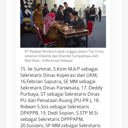
H
i
d
a
y
a
t
47 Pejabat Pemkot Lubuk Linggau Jalani Tes Urine
sebelum Dilantik dan Diambil Sumpahnya oleh
Wali Kota , H.Rachmat Hidayat
15. Iie Sumirat, S.Kom M.A.P sebagai
Sekretaris Dinas Koperasi dan UKM,
16.Febrian Saputra, SE MM sebagai
Sekretaris Dinas Pariwisata, 17. Deddy
Purbaya, ST sebagai Sekretaris Dinas
PU dan Penataan Ruang (PU-PR ), 18.
Ridwan S.Sos sebagai Sekretaris
DPKPPB, 19. Dedi Sopian, S.STP M.Si
sebagai Sekretaris DPPPAPM,
20.Susiaini, SP MM sebagai Sekretaris