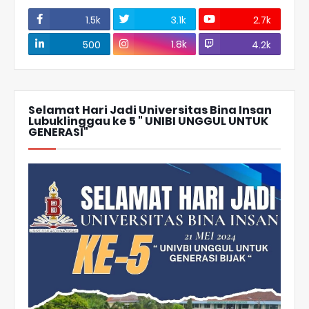
1.5k
3.1k
2.7k
1.8k
500
4.2k
Selamat Hari Jadi Universitas Bina Insan
Lubuklinggau ke 5 " UNIBI UNGGUL UNTUK
GENERASI"