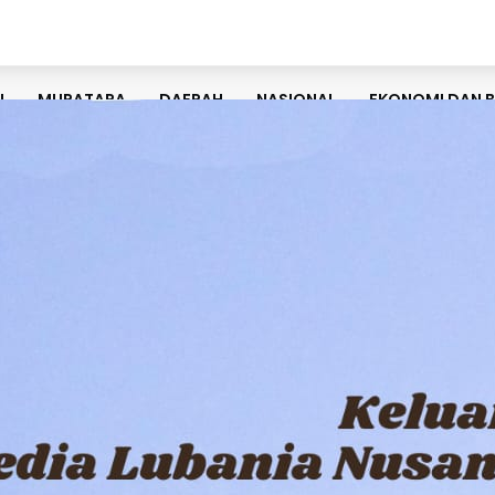
U
MURATARA
DAERAH
NASIONAL
EKONOMI DAN B