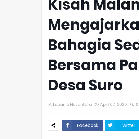
Kisah Mala
Mengajark
Bahagia Se
Bersama Pa
Desa Suro
Lubania Nusantara
April 07, 2026
0
Facebook
Twitter