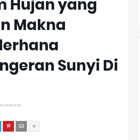
m Hujan yang
an Makna
derhana
ngeran Sunyi Di
 Komentar