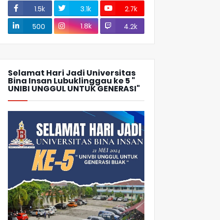
1.5k
3.1k
2.7k
1.8k
500
4.2k
Selamat Hari Jadi Universitas
Bina Insan Lubuklinggau ke 5 "
UNIBI UNGGUL UNTUK GENERASI"